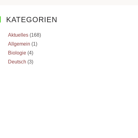
KATEGORIEN
Aktuelles
(168)
Allgemein
(1)
Biologie
(4)
Deutsch
(3)
Erdkunde
(2)
Events
(18)
Inselgärtnerei
(2)
Scharfenberg Lectures
(14)
Schulfarm
(3)
Sport
(15)
Wettbewerbe
(1)