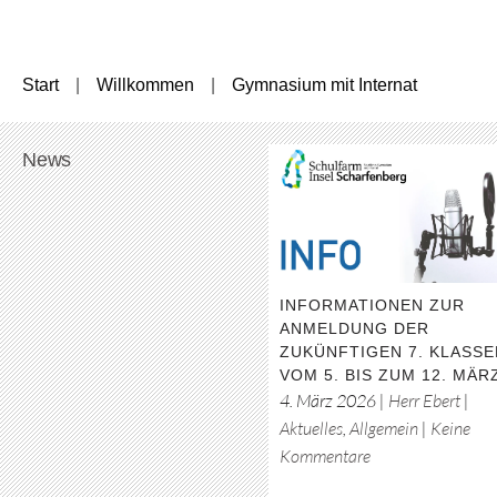
Start
Willkommen
Gymnasium mit Internat
News
INFORMATIONEN ZUR
ANMELDUNG DER
ZUKÜNFTIGEN 7. KLASS
VOM 5. BIS ZUM 12. MÄR
4. März 2026
|
Herr Ebert
|
Aktuelles
,
Allgemein
|
Keine
zu
Kommentare
Informationen