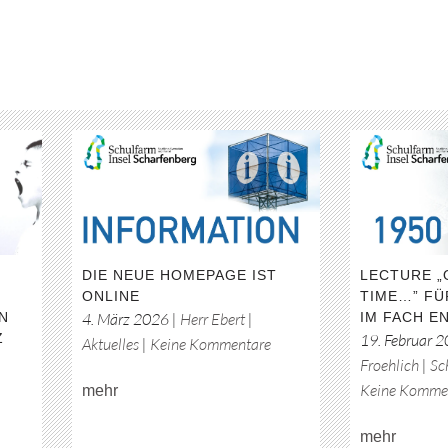
DIE NEUE HOMEPAGE IST
LECTURE „
ONLINE
TIME…” FÜ
EN
4. März 2026
|
Herr Ebert
|
IM FACH E
Z
19. Februar 
zu
Aktuelles
|
Keine Kommentare
Froehlich
|
Sc
Die
Keine Komme
mehr
neue
Homepage
mehr
ist