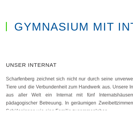
GYMNASIUM MIT IN
UNSER INTERNAT
Scharfenberg zeichnet sich nicht nur durch seine unverwe
Tiere und die Verbundenheit zum Handwerk aus. Unsere Inse
aus aller Welt ein Internat mit fünf Internatshäuser
pädagogischer Betreuung. In geräumigen Zweibettzimme
Schüler:innen wie eine Familie zusammenleben.
Jeden Morgen mit der besten Freundin oder dem beste
abends noch zusammen den Tag ausklingen lassen, ist 