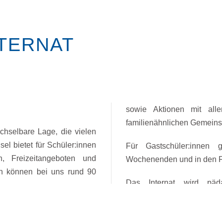
TERNAT
sowie Aktionen mit all
familienähnlichen Gemein
chselbare Lage, die vielen
l bietet für Schüler:innen
Für Gastschüler:innen
n, Freizeitangeboten und
Wochenenden und in den F
rn können bei uns rund 90
Das Internat wird päd
Jugendfreizeit- und Bildu
n Freund frühstücken und
Schulleitung getragen. Für
bei uns ganz normal. Mit