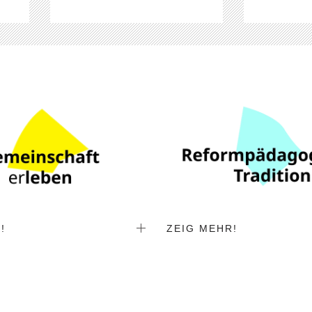
online
!
ZEIG MEHR!