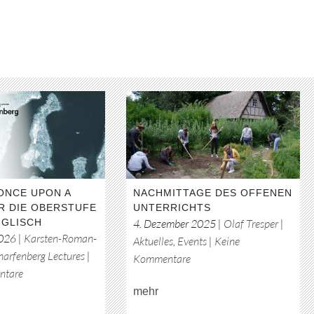
ONCE UPON A
NACHMITTAGE DES OFFENEN
R DIE OBERSTUFE
UNTERRICHTS
NGLISCH
4. Dezember 2025
|
Olaf Tresper
|
2026
|
Karsten-Roman-
Aktuelles
,
Events
|
Keine
harfenberg Lectures
|
zu
Kommentare
zu
ntare
Nachmittage
Lecture
mehr
des
„Once
offenen