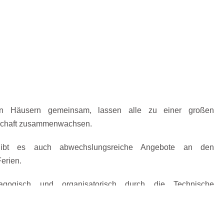
en Häusern gemeinsam, lassen alle zu einer großen
schaft zusammenwachsen.
 gibt es auch abwechslungsreiche Angebote an den
erien.
agogisch und organisatorisch durch die Technische
ngsgesellschaft (tjfbg) gGmbH in enger Kooperation mit der
 die Verpflegung sorgt der Schul-Caterer
Wisag
.