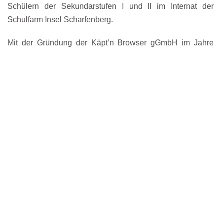
Schülern der Sekundarstufen I und II im Internat der
Schulfarm Insel Scharfenberg.
Mit der Gründung der
Käpt’n Browser gGmbH
im Jahre
2005 wurde das Betätigungsfeld um den KITA-Bereich
ausgedehnt. Schwerpunkte der KITA-Bildungsprogramme
sind zum Beispiel Naturwissenschaft, Technik und Medien.
Die transparente und nachweisbare pädagogische Arbeit
richtet sich an den Bedürfnissen der Lebenswelt der Kinder
und ihrer Familien sowie den Zielen des Berliner
Bildungsprogramms aus.In allen Projekten und
Einrichtungen der tjfbg gGmbH werden die Belange von
behinderten und nicht behinderten Menschen sowie die
unterschiedlichen Lebenssituationen von Frauen und
Männern berücksichtigt.Die Projekte der tjfbg gGmbH
werden durch den Europäischen Sozialfonds (ESF),
Bundesministerien und Landesministerien, den Senat von