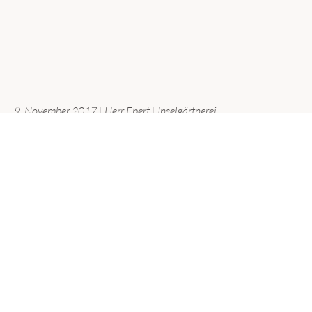
9. November 2017
|
Herr Ebert
|
Inselgärtnerei
KATEGORIEN
Aktuelles
(168)
Allgemein
(1)
Biologie
(4)
Deutsch
(3)
Erdkunde
(2)
Events
(18)