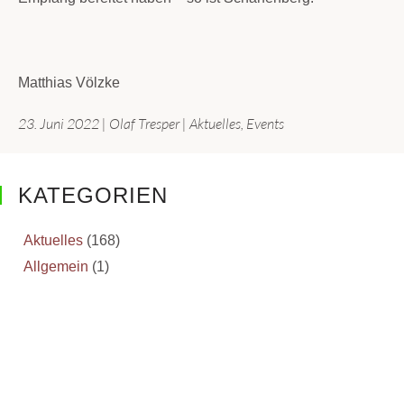
Matthias Völzke
23. Juni 2022
|
Olaf Tresper
|
Aktuelles
,
Events
KATEGORIEN
Aktuelles
(168)
Allgemein
(1)
Biologie
(4)
Deutsch
(3)
Erdkunde
(2)
Events
(18)
Inselgärtnerei
(2)