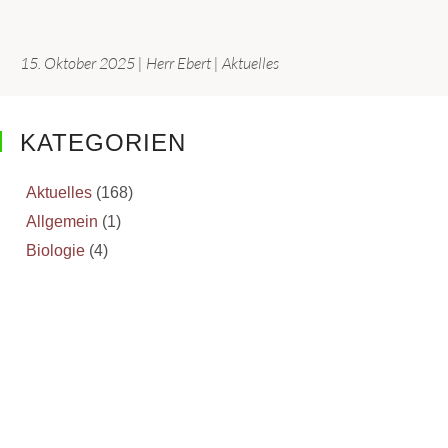
15. Oktober 2025
|
Herr Ebert
|
Aktuelles
KATEGORIEN
Aktuelles
(168)
Allgemein
(1)
Biologie
(4)
Deutsch
(3)
Erdkunde
(2)
Events
(18)
Inselgärtnerei
(2)
Scharfenberg Lectures
(14)
Schulfarm
(3)