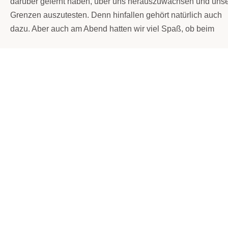
darüber gelernt haben, über uns herauszuwachsen und uns
Grenzen auszutesten. Denn hinfallen gehört natürlich auch
dazu. Aber auch am Abend hatten wir viel Spaß, ob beim
30. Januar 2019
|
Herr Ebert
|
Aktuelles
,
Sport