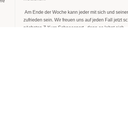
ere
Am Ende der Woche kann jeder mit sich und seiner
zufrieden sein. Wir freuen uns auf jeden Fall jetzt s
nächsten Z-Kurs Schneesport , denn es lohnt sich.
VORHERIGE
NÄCHSTE