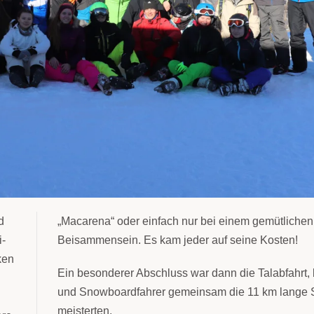
d
n
i-
Beisammensein. Es kam jeder auf seine Kosten!
ken
Ein besonderer Abschluss war dann die Talabfahrt, 
und Snowboardfahrer gemeinsam die 11 km lange 
meisterten.