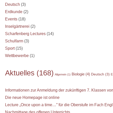
Deutsch
(3)
Erdkunde
(2)
Events
(18)
Inselgärtnerei
(2)
Scharfenberg Lectures
(14)
Schulfarm
(3)
Sport
(15)
Wettbewerbe
(1)
Aktuelles
(168)
Biologie
(4)
Deutsch
(3)
E
Allgemein
(1)
Informationen zur Anmeldung der zukünftigen 7. Klassen vom
Die neue Homepage ist online
Lecture „Once upon a time…” für die Oberstufe im Fach Engl
Nachmittage des offenen Unterrichts