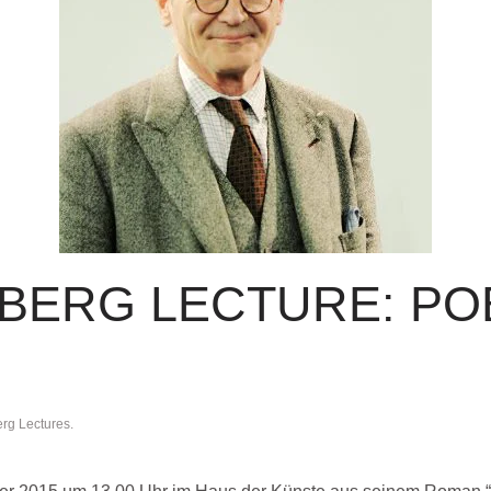
BERG LECTURE: PO
rg Lectures
.