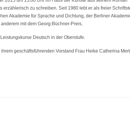
er 2015
um
13.00 Uhr
im Haus der Künste aus seinem Roman “
ählerisch zu schreiben. Seit 1980 lebt er als freier Schriftstel
tschen Akademie für Sprache und Dichtung, der Berliner Akade
er anderem mit dem Georg-Büchner-Preis.
d Leistungskurse Deutsch in der Oberstufe.
ihrem geschäftsführenden Vorstand Frau Heike Catherina Merten