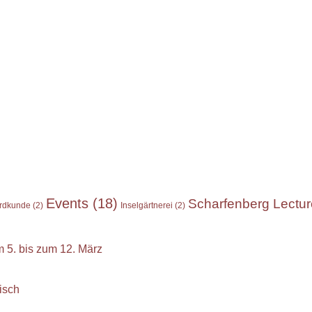
Events
(18)
Scharfenberg Lectu
rdkunde
(2)
Inselgärtnerei
(2)
 5. bis zum 12. März
isch