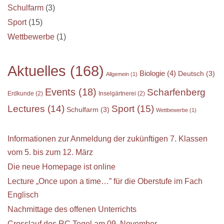
Schulfarm
(3)
Sport
(15)
Wettbewerbe
(1)
Aktuelles
(168)
Biologie
(4)
Deutsch
(3)
Allgemein
(1)
Events
(18)
Scharfenberg
Erdkunde
(2)
Inselgärtnerei
(2)
Sport
(15)
Lectures
(14)
Schulfarm
(3)
Wettbewerbe
(1)
Informationen zur Anmeldung der zukünftigen 7. Klassen
vom 5. bis zum 12. März
Die neue Homepage ist online
Lecture „Once upon a time…” für die Oberstufe im Fach
Englisch
Nachmittage des offenen Unterrichts
Crosslauf des RC Tegel am 09. November