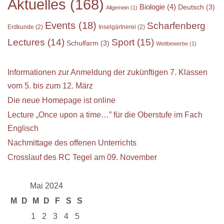
Aktuelles
(168)
Biologie
(4)
Deutsch
(3)
Allgemein
(1)
Events
(18)
Scharfenberg
Erdkunde
(2)
Inselgärtnerei
(2)
Sport
(15)
Lectures
(14)
Schulfarm
(3)
Wettbewerbe
(1)
Informationen zur Anmeldung der zukünftigen 7. Klassen
vom 5. bis zum 12. März
Die neue Homepage ist online
Lecture „Once upon a time…” für die Oberstufe im Fach
Englisch
Nachmittage des offenen Unterrichts
Crosslauf des RC Tegel am 09. November
Mai 2024
M
D
M
D
F
S
S
1
2
3
4
5