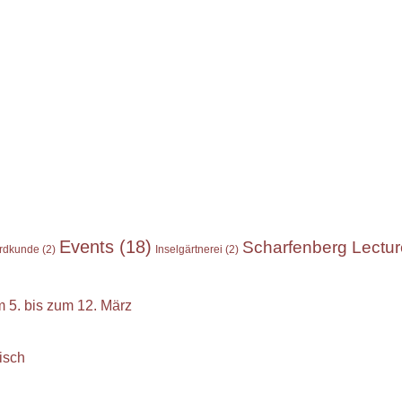
Events
(18)
Scharfenberg Lectu
rdkunde
(2)
Inselgärtnerei
(2)
 5. bis zum 12. März
isch