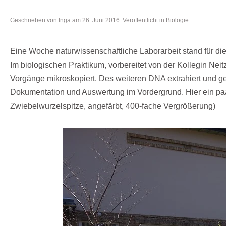
Geschrieben von
Inga
am
26. Juni 2016
. Veröffentlicht in
Biologie
.
Eine Woche
naturwissenschaftliche Laborarbeit
stand für di
Im
biologischen Praktikum
, vorbereitet von der Kollegin 
Vorgänge mikroskopiert. Des weiteren DNA extrahiert und g
Dokumentation und Auswertung im Vordergrund. Hier ein paa
Zwiebelwurzelspitze, angefärbt, 400-fache Vergrößerung)