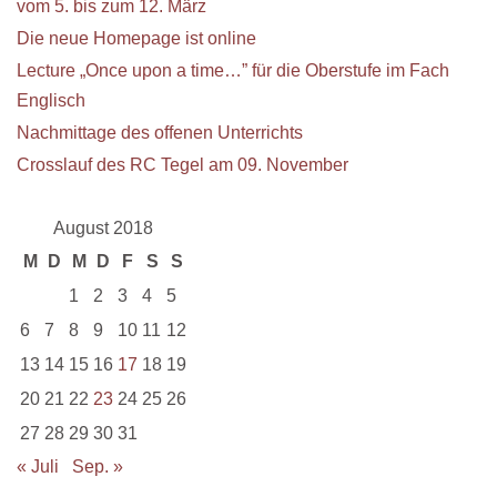
vom 5. bis zum 12. März
Die neue Homepage ist online
Lecture „Once upon a time…” für die Oberstufe im Fach
Englisch
Nachmittage des offenen Unterrichts
Crosslauf des RC Tegel am 09. November
August 2018
M
D
M
D
F
S
S
1
2
3
4
5
6
7
8
9
10
11
12
13
14
15
16
17
18
19
20
21
22
23
24
25
26
27
28
29
30
31
« Juli
Sep. »