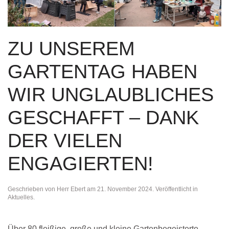
ZU UNSEREM
GARTENTAG HABEN
WIR UNGLAUBLICHES
GESCHAFFT – DANK
DER VIELEN
ENGAGIERTEN!
Geschrieben von
Herr Ebert
am
21. November 2024
. Veröffentlicht in
Aktuelles
.
Über 80 fleißige, große und kleine Gartenbegeisterte